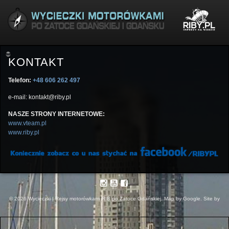
KONTAKT
Telefon:
+48 606 262 497
e-mail: kontakt@riby.pl
NASZE STRONY INTERNETOWE:
www.vteam.pl
www.riby.pl
© 2026 Wycieczki | Rejsy motorówkami RIB po Zatoce Gdańskiej. Map by Google. Site by