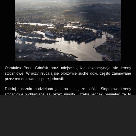
Obrotnica Portu Gdańsk oraz miejsce gdzie rozpoczynają się tereny
stoczniowe. W oczy rzucają się olbrzymie suche doki, często zajmowane
przez remontowane, spore jednostki.
Dzisiaj stocznia podzielona jest na mniejsze spółki. Stopniowo tereny
stoczniowe wchłaniane są przez miasto. Trzeba jednak pamiętać że to
kolebka Solidarności i świadek wielu dramatycznych wydarzeń z czasów
PRLu.
Gallery
+
Meta
+