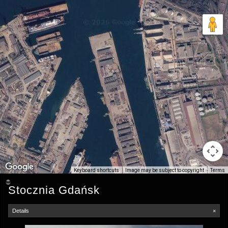
Keyboard shortcuts
Image may be subject to copyright
Terms
Stocznia Gdańsk
Details
×