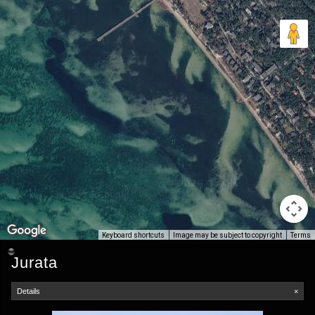
Keyboard shortcuts
Image may be subject to copyright
Terms
Jurata
Details
×