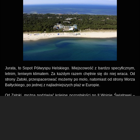
Jurata, to Sopot Półwyspu Helskiego. Miejscowość z bardzo specyficznym,
letnim, leniwym klimatem. Za każdym razem chętnie się do niej wraca. Od
strony Zatoki, przespacerować możemy po molo, natomiast od strony Morza
Bałtyckiego, po jednej z najładniejszych plaż w Europie.
Od Zatoki, można podziwiać kolejne pozostałości po II Wojnie Światowej –
punkty obserwacyjne postawione w ramach poligonu doświadczalnego dla
torped.
Gallery
+
Meta
+